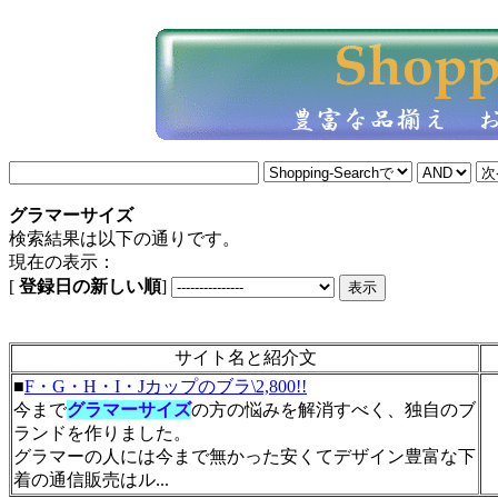
グラマーサイズ
検索結果は以下の通りです。
現在の表示：
[
登録日の新しい順
]
サイト名と紹介文
■
F・G・H・I・Jカップのブラ\2,800!!
今まで
グラマーサイズ
の方の悩みを解消すべく、独自のブ
ランドを作りました。
グラマーの人には今まで無かった安くてデザイン豊富な下
着の通信販売はル...