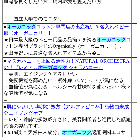
血流を良くしたい方、腸内環境を整えたい方
１．国立大学でのモニタリ...
■
オーガニック
コットン専門店の出産祝い＆名入れベビー
服【オーガニカリー】
★日本最大級のベビー用品の品揃えを誇る
オーガニック
コ
ットン専門ブランドのOrganically（オーガニカリー）。
★出産祝いに最適な名入れアイテムから�...
■
マヌカハニーを上回る活性力！NATURAL ORCHESTRA
の「プレミアム
オーガニック
ジャラハニー」
・美肌、エイジングケアをしたい
・免疫機能を高めたい・紫外線（UV）ケアが気になる
・血糖値が気になる、ヘルシーな甘味料を使いたい・様々
な健康値が気になる
...
■
肌にやさしい無添加処方【アルファピニ28】植物由来成
分エイジングケア
テレビ・雑誌で多数紹介され、美容関係者も絶賛した話題
沸騰の製品です。
● 98%以上 天然由来成分。
オーガニック
認証機関エコサー