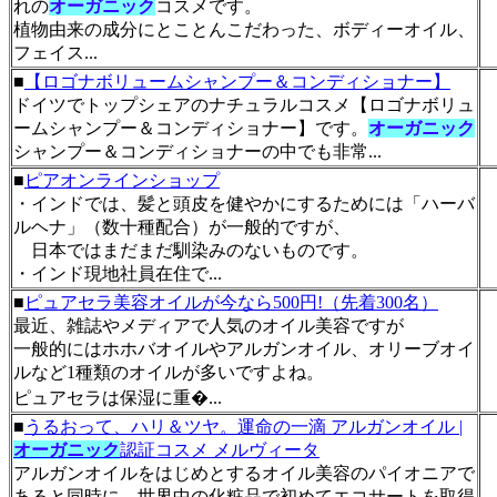
れの
オーガニック
コスメです。
植物由来の成分にとことんこだわった、ボディーオイル、
フェイス...
■
【ロゴナボリュームシャンプー＆コンディショナー】
ドイツでトップシェアのナチュラルコスメ【ロゴナボリュ
ームシャンプー＆コンディショナー】です。
オーガニック
シャンプー＆コンディショナーの中でも非常...
■
ピアオンラインショップ
・インドでは、髪と頭皮を健やかにするためには「ハーバ
ルヘナ」（数十種配合）が一般的ですが、
日本ではまだまだ馴染みのないものです。
・インド現地社員在住で...
■
ピュアセラ美容オイルが今なら500円!（先着300名）
最近、雑誌やメディアで人気のオイル美容ですが
一般的にはホホバオイルやアルガンオイル、オリーブオイ
ルなど1種類のオイルが多いですよね。
ピュアセラは保湿に重�...
■
うるおって、ハリ＆ツヤ。運命の一滴 アルガンオイル |
オーガニック
認証コスメ メルヴィータ
アルガンオイルをはじめとするオイル美容のパイオニアで
あると同時に、世界中の化粧品で初めてエコサートを取得