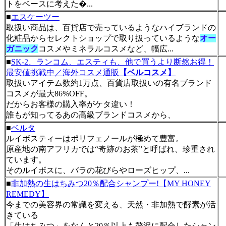
トをベースに考えた�...
■
エスケーツー
取扱い商品は、百貨店で売っているようなハイブランドの
化粧品からセレクトショップで取り扱っているような
オー
ガニック
コスメやミネラルコスメなど、幅広...
■
SK-2、ランコム、エスティも、他で買うより断然お得！
最安値挑戦中／海外コスメ通販
【ベルコスメ】
取扱いアイテム数約1万点、百貨店取扱いの有名ブランド
コスメが最大86%OFF。
だからお客様の購入率がケタ違い！
誰もが知ってるあの高級ブランドコスメから、
■
ベルタ
ルイボスティーはポリフェノールが極めて豊富。
原産地の南アフリカでは“奇跡のお茶”と呼ばれ、珍重され
ています。
そのルイボスに、バラの花びらやローズヒップ、...
■
非加熱の生はちみつ20％配合シャンプー!【MY HONEY
REMEDY】
今までの美容界の常識を変える、天然・非加熱で酵素が活
きている
「生はちみつ」をなんと20％以上も贅沢に配合したシャン