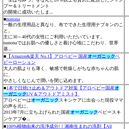
プー＆トリートメント
の開発に成功いたしま...
■
nunona
一般の生理用品と異なり、布でできた生理用ナプキンのこ
と。
主に30～40代の女性にご利用いただいています。
nunonaではお肌への優しさと着け心地にこだわり、世界
基...
■
【Amazon&楽天 No.1】アロベビー 国産
オーガニック
ベ
ビーローション
大人の肌よりも薄く、敏感で乾燥しがちな赤ちゃんの肌
に、
やさしくなじんで潤いを閉じ込めます。
■
1本で日焼け止め＆アウトドア対策【アロベビー国産
オ
ーガニック
UV＆アウトドアミスト】
アロベビーは
オーガニック
スキンケアに出会った現役ママ
の声を元に、
2013年7月に立ち上げられた国産
オーガニック
ベビースキ
ンケアブ�...
■
100%植物由来の洗浄成分!！湘南生まれの洗剤【All