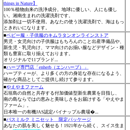
things in Nature】
100％植物由来の洗浄成分。地球に優しい、人にも優し
い。湘南生まれの洗濯洗剤です。
添加剤は一切不使用。あなたの使う洗濯洗剤で、海はもっ
ときれいになります。
■
ベビー服・子供服のキムラタンオンラインストア
男児・女児向けの子供服はもちろんのこと出産準備品や、
新生児・乳児向け、ママ向けのお揃い服などデザイン・種
類も豊富に取り揃えております。
オリジナルで11ブランド...
■
ハーブ専門店「enherb（エンハーブ）」
ハーブティーが、より多くの方の身近な存在になるよう、
確かな商品としてご提供し続けて参ります。
■
やえやまファーム
石垣島の自然と共存する付加価値型新生農業を目指し、
南の島ならではの恵みと美味しさをお届けする「やえやま
ファーム」。
日本唯一の有機JAS認定パイナップル農場�...
■
バスミルク ミニセット 限定パッケージ
あなたの肌を美しく魅せる！1921年から続く、スイス生ま