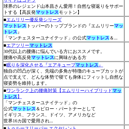
サイトはコチラ
球界のレジェンド山本昌さん愛用！自然な寝返りをサポー
トする【高反発
マットレス
モットン】
■
エムリリー優反発シリーズ
マットレス
トッパーのトップブランドの『エムリリー
マッ
トレス
』
「マンチェスターユナイテッド」の公式
マットレス
＆...
■
エアツリー
マットレス
30代以上の腰痛に悩んでいる方におススメです。
腰痛や高反発
マットレス
に興味がある方
■
眠りを深化させる『エアキューブ
マットレス
』
独自の凹凸が深く、先端の多角が特徴のキューブカットが
点で支えて、どんな体勢で寝ても身体にフィットし自然な
寝姿勢を維持します。
■
ワンランク上の腰痛対策【エムリリーハイブリッド
マッ
トレス
】
「マンチェスターユナイテッド」の
公式
マットレス
＆ピロー・パートナーとして
イギリス、フランス、ドイツ、アメリカなど
世界16カ国で愛用され...
■
トゥルースリーパー エクセレント