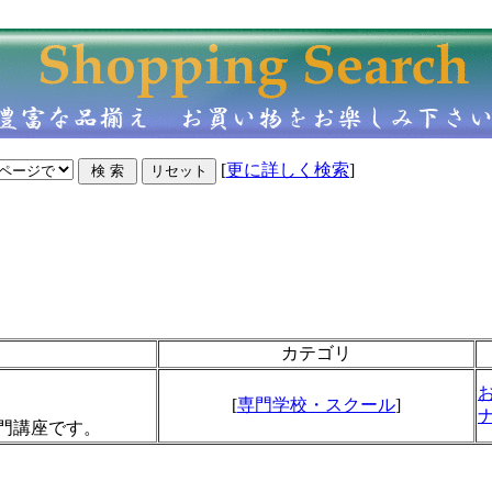
[
更に詳しく検索
]
カテゴリ
。
[
専門学校・スクール
]
門講座です。