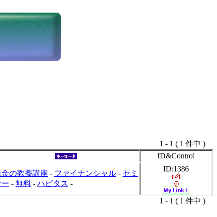
1 - 1 ( 1 件中 )
ID&Control
ID:1386
お金の教養講座
-
ファイナンシャル
-
セミ
ナー
-
無料
-
ハピタス
-
1 - 1 ( 1 件中 )